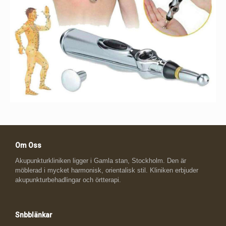
Om Oss
Akupunkturkliniken ligger i Gamla stan, Stockholm. Den är
möblerad i mycket harmonisk, orientalisk stil. Kliniken erbjuder
akupunkturbehadlingar och örtterapi.
Snbblänkar