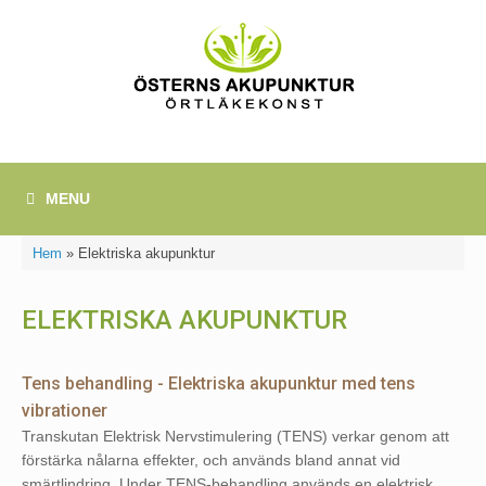
Skip
to
content
MENU
Hem
»
Elektriska akupunktur
ELEKTRISKA AKUPUNKTUR
Tens behandling - Elektriska akupunktur med tens
vibrationer
Transkutan Elektrisk Nervstimulering (TENS) verkar genom att
förstärka nålarna effekter, och används bland annat vid
smärtlindring. Under TENS-behandling används en elektrisk