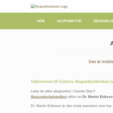
Skip
to
content
HEM
AKUPUNKTUR
BEHANDLI
A
Den är möbler
Välkommen till Österns Akupunkturkliniken (
Letar du efter akupunktur i Gamla Stan?
Akupunkturbehandling
utförs av
Dr. Martin Eriksso
Dr. Martin Eriksson
är den enda svensken som har f