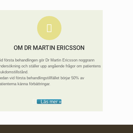
OM DR MARTIN ERICSSON
id första behandlingen gör Dr Martin Ericsson noggrann
ndersökning och ställer upp angående frågor om patientens
jukdomstillstånd.
edan vid första behandlingstillfället börjar 50% av
atienterna känna förbättringar.
Läs mer »