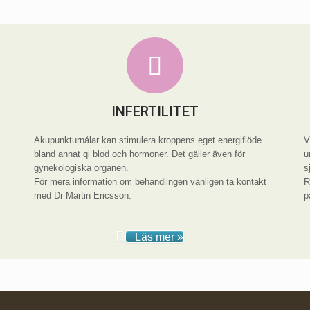
INFERTILITET
Akupunkturnålar kan stimulera kroppens eget energiflöde
V
bland annat qi blod och hormoner. Det gäller även för
u
gynekologiska organen.
s
För mera information om behandlingen vänligen ta kontakt
R
med Dr Martin Ericsson.
p
Läs mer »