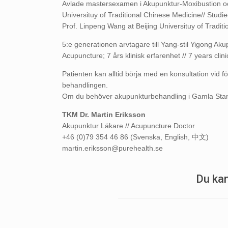
Avlade mastersexamen i Akupunktur-Moxibustion oc
Universituy of Traditional Chinese Medicine// Stu
Prof. Linpeng Wang at Beijing Universituy of Tradit
5:e generationen arvtagare till Yang-stil Yigong Aku
Acupuncture; 7 års klinisk erfarenhet // 7 years clin
Patienten kan alltid börja med en konsultation vid för
behandlingen.
Om du behöver akupunkturbehandling i Gamla Stan 
TKM Dr. Martin Eriksson
Akupunktur Läkare // Acupuncture Doctor
+46 (0)79 354 46 86 (Svenska, English,
中文
)
martin.eriksson@purehealth.se
Du kan