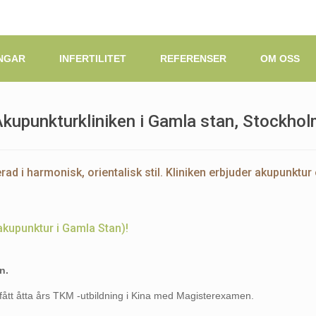
NGAR
INFERTILITET
REFERENSER
OM OSS
kupunkturkliniken i Gamla stan, Stockho
ad i harmonisk, orientalisk stil. Kliniken erbjuder akupunktur 
akupunktur i Gamla Stan)!
n.
ått åtta års TKM -utbildning i Kina med Magisterexamen.