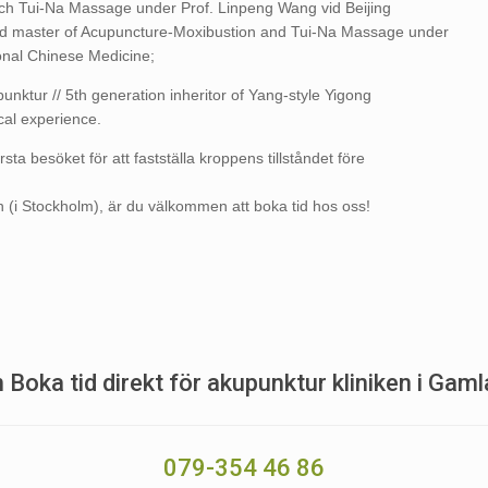
h Tui-Na Massage under Prof. Linpeng Wang vid Beijing
died master of Acupuncture-Moxibustion and Tui-Na Massage under
ional Chinese Medicine;
punktur // 5th generation inheritor of Yang-style Yigong
ical experience.
sta besöket för att fastställa kroppens tillståndet före
(i Stockholm), är du välkommen att boka tid hos oss!
 Boka tid direkt för akupunktur kliniken i Gaml
079-354 46 86